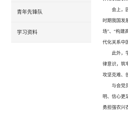
会上，
青年先锋队
时期我国发
场”、“构
学习资料
代化关系中
此外，
律意识，筑
攻坚克难、
与会党
明、信心更
勇担强农兴