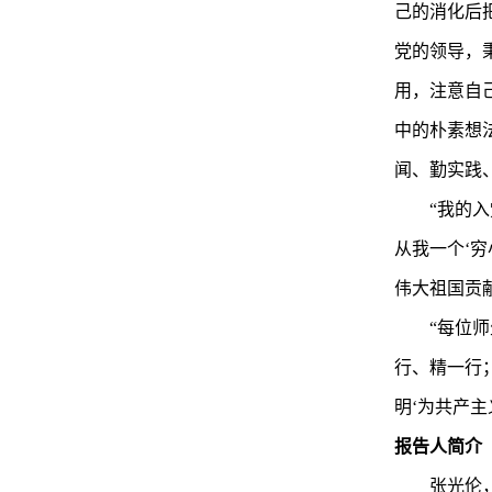
己的消化后
党的领导，
用，注意自
中的朴素想
闻、勤实践
“我的
从我一个‘
伟大祖国贡
“每位
行、精一行
明‘为共产
报告人简介
张光伦