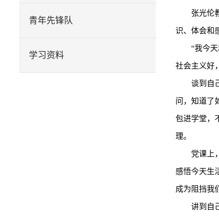
张光伦
青年先锋队
识、体会和
“我今
学习资料
社会主义好
谈到自
问，知道了
包进学堂，
理。
党课上
感悟今天生
成为阻挡我
讲到自