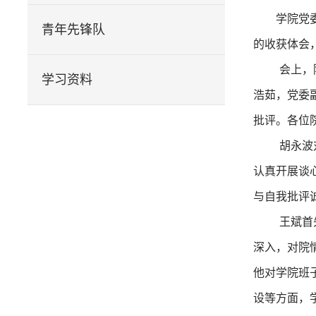
学院党
青年先锋队
的收获体会
会上，
学习资料
浩茹，党委
批评。各位
胡永波
认真开展谈
与自我批评
王斌首
深入，对院
他对学院班
设等方面，