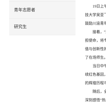
1
9
日上
青年志愿者
技大学吴亚
鼓励川渝青
研究生
接着
，
担使命，将
值与创新性
了在场师生
当日中
续红色基因
的辉煌历程
随后，
深刻感悟
“