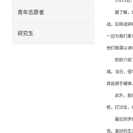
1月13
青年志愿者
据了解，
战，后转战钟
研究生
一边为我们拿
他们相濡以沫
奶奶介绍
城。当日，侵
其投掷手榴弹
此外，我
枪，打过仗，
最后同学
苦。美好的生