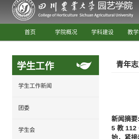
首页
学院概况
学科建设
教学
青年志
学生工作
学生工作新闻
团委
园艺
新闻摘要
释放你的生活创意
5 教 
学生会
始，紧接