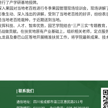
进行了产学研基地授牌。
深入果园对当地老百姓进行冬季果园管理现场培训会，现场讲解
形象生动、深入浅出的讲解，受到了当地老百姓的好评，纷纷表
给当地老百姓栽种，于近期送到当地。
发挥科技、人才、智库优势，园艺学院结合
“
三严三实
”
专题教育
坚战做贡献。在扶贫地原有产业基础上，组织相关老师，定点服
九龙县及秦巴山区等地开展精准扶贫工作，将学院最新成果、技
| 联系我们
通信地址：四川省成都市温江区惠民路211号